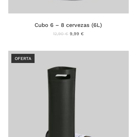
Cubo 6 – 8 cervezas (6L)
El
El
12,90
€
9,99
€
precio
precio
original
actual
era:
es:
12,90 €.
9,99 €.
OFERTA