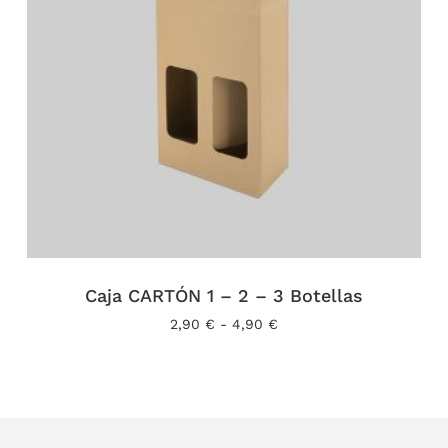
Caja CARTÓN 1 – 2 – 3 Botellas
Rango
2,90
€
-
4,90
€
de
precios:
desde
2,90 €
hasta
4,90 €