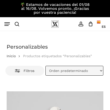
Skip
Estamos de vacaciones del 01/08
al 16/08. Volvemos pronto. ¡Gracias
to
Close
por vuestra paciencia!
main
Filtros
Menu
content
ES
search
account
Personalizables
Inicio
Productos etiquetados “Personalizables”
Filtros