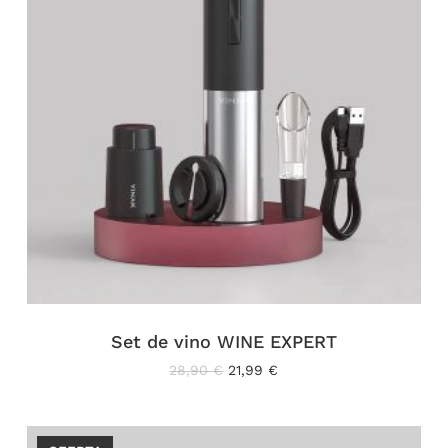
Set de vino WINE EXPERT
El
El
28,90
€
21,99
€
precio
precio
original
actual
era:
es:
28,90 €.
21,99 €.