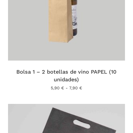
Bolsa 1 – 2 botellas de vino PAPEL (10
unidades)
Rango
5,90
€
-
7,90
€
de
precios:
desde
5,90 €
hasta
7,90 €