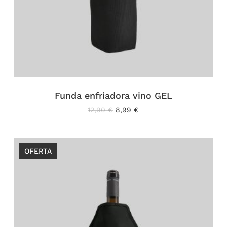
Funda enfriadora vino GEL
El
El
12,90
€
8,99
€
precio
precio
original
actual
era:
es:
12,90 €.
8,99 €.
OFERTA