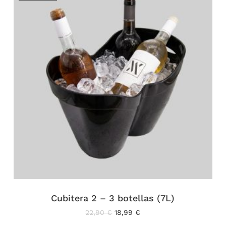
Cubitera 2 – 3 botellas (7L)
El
El
22,90
€
18,99
€
precio
precio