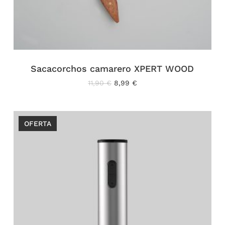
Sacacorchos camarero XPERT WOOD
El
El
11,90
€
8,99
€
precio
precio
original
actual
era:
es:
11,90 €.
8,99 €.
OFERTA