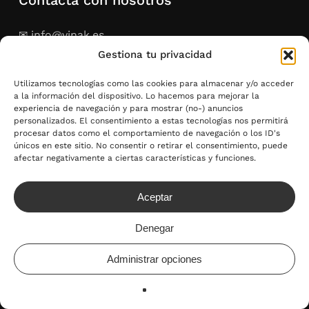
Contacta con nosotros
✉ info@vinak.es
☏ 697 243 440
Gestiona tu privacidad
Utilizamos tecnologías como las cookies para almacenar y/o acceder
a la información del dispositivo. Lo hacemos para mejorar la
Ubicación
experiencia de navegación y para mostrar (no-) anuncios
personalizados. El consentimiento a estas tecnologías nos permitirá
procesar datos como el comportamiento de navegación o los ID's
únicos en este sitio. No consentir o retirar el consentimiento, puede
Polígono. Ind. A Granxa, Rúa D, Nave 9
afectar negativamente a ciertas características y funciones.
36475 O Porriño, Pontevedra, España
Aceptar
Lo más buscado
Denegar
Sacacorchos personalizados
Tienda de accesorios de vino
Administrar opciones
Regalos personalizables
Merchandising empresas