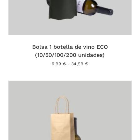
Bolsa 1 botella de vino ECO
(10/50/100/200 unidades)
Rango
6,99
€
-
34,99
€
de
precios:
desde
6,99 €
hasta
34,99 €