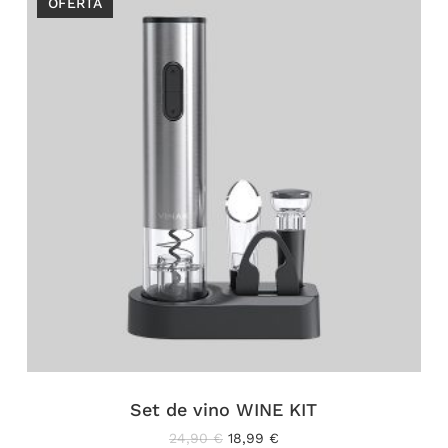
OFERTA
Set de vino WINE KIT
El
El
24,90
€
18,99
€