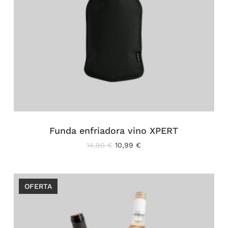
Funda enfriadora vino XPERT
El
El
14,90
€
10,99
€
precio
precio
original
actual
era:
es:
14,90 €.
10,99 €.
OFERTA