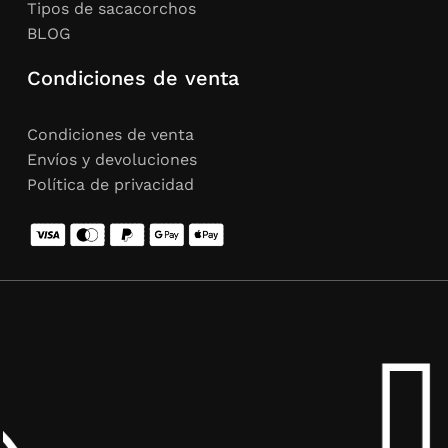
Tipos de sacacorchos
necesitas soluciones fiables para hostelería,
BLOG
tenemos una opción que encaja contigo.
Condiciones de venta
Condiciones de venta
Envíos y devoluciones
Política de privacidad