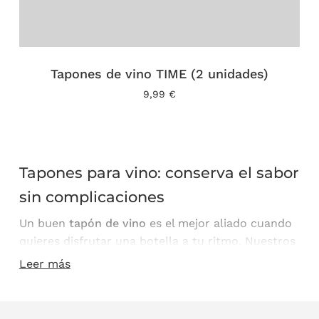
Tapones de vino TIME (2 unidades)
9,99
€
Tapones para vino: conserva el sabor
sin complicaciones
Un buen
tapón de vino
es el mejor aliado cuando
quieres disfrutar una botella a tu ritmo. Nuestros
modelos, incluidos los
tapones de vino INOX
y los
Leer más
sistemas
tapón + bomba de vacío
, evitan el
proceso de oxidación y mantienen el vino fresco
durante más tiempo.