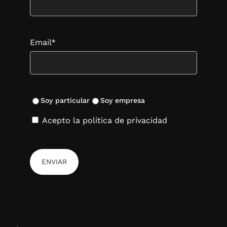
Ideales para celebraciones, hostelería o
simplemente para seguir disfrutando al día
siguiente de una botella especial sin perder ni una
Email*
burbuja.
Tapones de vacío para vino: la
opción más eficaz
Soy particular
Soy empresa
Si buscas prolongar aún más la conservación,
Acepto la política de privacidad
nuestros
tapones de vino con sistema de vacío
reducen la oxidación al mínimo. Son sencillos de
usar, rápidos y altamente efectivos para mantener
tus vinos en perfecto estado durante varios días.
Por qué elegir los tapones de Vinak
Ajuste hermético:
materiales resistentes que
aseguran un cierre perfecto.