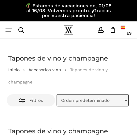
Skip
Estamos de vacaciones del 01/08
al 16/08. Volvemos pronto. ¡Gracias
to
Close
por vuestra paciencia!
main
Filtros
Menu
content
ES
search
account
Tapones de vino y champagne
Inicio
Accesorios vino
Tapones de vino y
champagne
Filtros
Tapones de vino y champagne