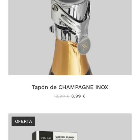
Tapón de CHAMPAGNE INOX
El
El
12,90
€
8,99
€
precio
precio
original
actual
era:
es:
12,90 €.
8,99 €.
OFERTA