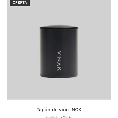
OFERTA
Tapón de vino INOX
El
El
8,90
€
6,99
€