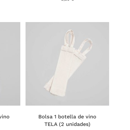
opciones
cios:
se
sde
pueden
90 €
sta
elegir
0 €
en
la
página
de
producto
vino
Bolsa 1 botella de vino
TELA (2 unidades)