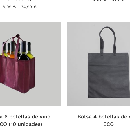
de
s
opciones
Rango
6,99
€
-
34,99
€
pre
de
se
de
precios:
pueden
5,
desde
ha
elegir
6,99 €
7,9
hasta
en
34,99 €
la
página
de
o
producto
Este
o
producto
tiene
s
a 6 botellas de vino
múltiples
Bolsa 4 botellas de 
.
variantes.
CO (10 unidades)
ECO