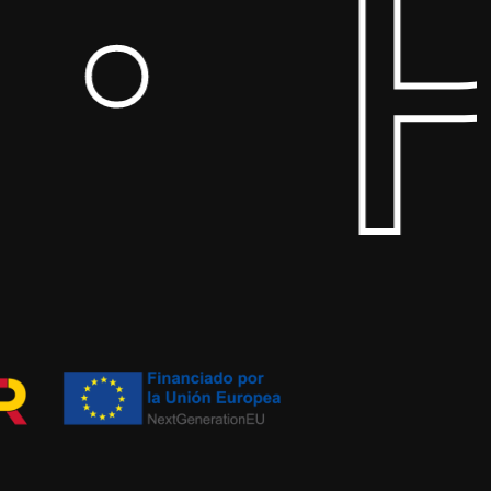
· P
, también disponemos de bolsas para botellas
n invertir de más.
tellas
, aquí encontrarás soluciones para
se merece.