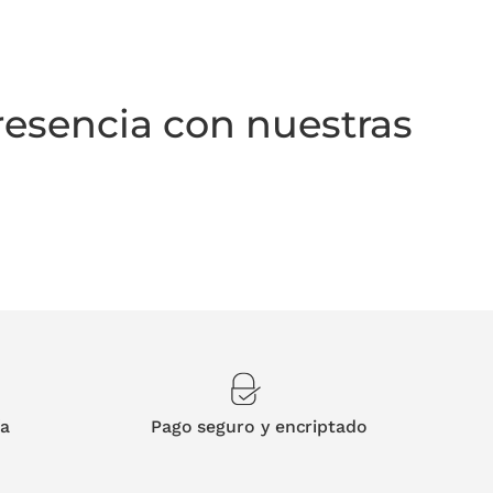
resencia con nuestras
 triunfal. Por eso seleccionamos
bolsas para
 materiales de calidad.
Ya sea
para regalar,
os en tienda, aquí tienes opciones para todos
s que marcan la
ía
Pago seguro y encriptado