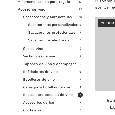
Disponibl
* Personalizables para regalo
10
son perfe
Accesorios vino
45
Sacacorchos y abrebotellas
13
OFERTA
Sacacorchos personalizados
9
Sacacorchos profesionales
8
Sacacorchos eléctricos
5
Set de vino
3
Vertedores de vino
2
Tapones de vino y champagne
6
Enfriadores de vino
6
Botelleros de vino
1
Este
product
Cajas para botellas de vino
1
tiene
Bolsas para botellas de vino
7
múltiple
Bol
Accesorios de bar
9
variantes
EC
Coctelería
3
Las