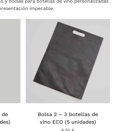
no y bolsas para botellas de vino personalizadas
presentación impecable.
Este
producto
tiene
s de
múltiples
Bolsa 2 – 3 botellas de
variantes.
des)
vino ECO (5 unidades)
Las
ngo
6,50
€