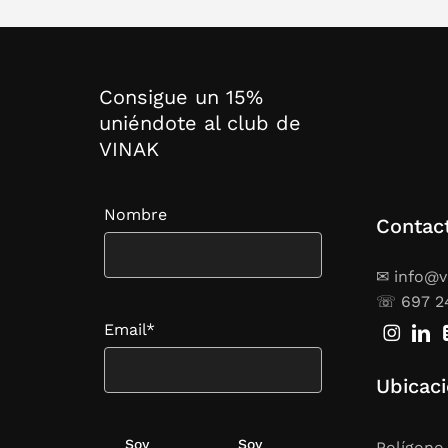
Si buscas
ganadora
experienc
Consigue un 15%
Bodeg
uniéndote al club de
Tiend
VINAK
Regal
Nombre
Desde uni
Contac
Bols
✉ info@v
☏ 697 2
reut
Email*
Si tu prio
Ubicac
con mater
Soy
Soy
Polígono.