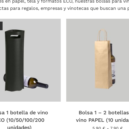
es en papel, tela y formatos ECO, nuestras bolsas para vi
ctas para regalos, empresas y vinotecas que buscan una 
Este
o
producto
tiene
s
sa 1 botella de vino
múltiples
Bolsa 1 – 2 botella
.
variantes.
O (10/50/100/200
vino PAPEL (10 unida
Las
unidades)
Ra
5,90
€
-
7,90
€