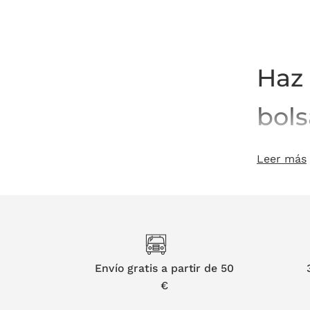
Haz 
bols
En Vinak 
Leer más
botellas 
transport
los gusto
Bols
Envío gratis a partir de 50
dife
€