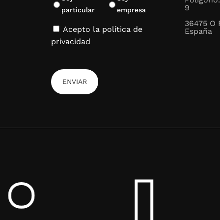
Son perfe
9
particular
empresa
36475 O 
Llevar
Acepto la política de
España
Regal
privacidad
Empre
Opci
renu
Las bolsa
natural. 
Ideales p
medioamb
Para