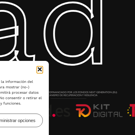
d 
 bolsas de vino para regalar o una opción más económica
aratas y modelos tipo bolsa regalo vino para sorprender si
sas individuales hasta modelos para 2, 3, 4 o incluso 6 bo
 ocasión:
s de Navidad, aniversarios o clientes especiales.
para tiendas o distribuidores.
s, catas, ferias y presentaciones profesionales.
 la información del
lla cuenta una historia; nuestra misión es vestirla como 
ara mostrar (no-)
rmitirá procesar datos
o consentir o retirar el
y funciones.
ministrar opciones