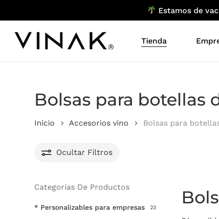
Skip
Estamos de vacac
to
main
Tienda
Empr
content
Bolsas para botellas 
Inicio
Accesorios vino
Bolsas para botella
Ocultar
Filtros
Categorías De Productos
Bols
* Personalizables para empresas
23