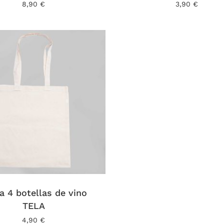
Las
8,90
€
3,90
€
s
opciones
se
pueden
elegir
en
la
página
de
o
producto
a 4 botellas de vino
TELA
4,90
€