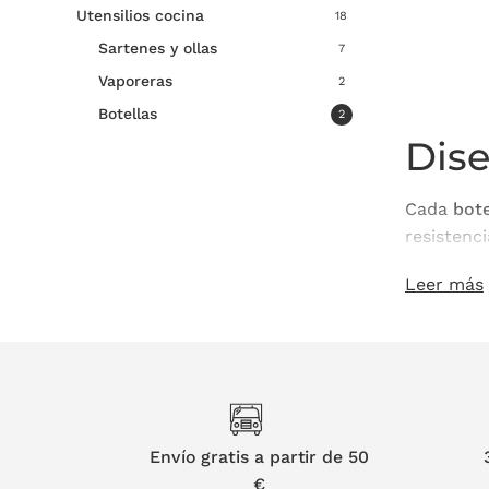
Utensilios cocina
variantes
18
Las
Sartenes y ollas
7
opcione
Vaporeras
2
se
Botellas
2
pueden
Dise
elegir
en
Cada
bote
la
resistenc
página
para qui
de
Leer más
product
Dos
Botel
Botel
Envío gratis a partir de 50
Ambos mod
€