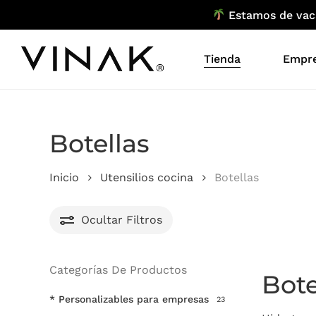
Skip
Estamos de vacac
to
main
Tienda
Empr
content
Botellas
Inicio
Utensilios cocina
Botellas
Ocultar
Filtros
Categorías De Productos
Bote
* Personalizables para empresas
23