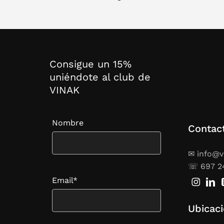
pérdidas 
Bote
Si buscas
Consigue un 15%
botellas 
uniéndote al club de
acabado e
VINAK
clientes.
Nombre
Por 
Contac
✉ info@v
Acero 
☏ 697 2
Rendi
Diseñ
Email*
Sin fu
Perso
Ubicac