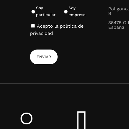
La b
Soy
Soy
Polígono.
9
particular
empresa
36475 O 
Ya sea par
Acepto la política de
España
comodidad
privacidad
cualquier 