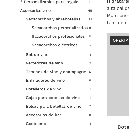
Hidratars
* Personalizables para regalo
10
alta cali
Accesorios vino
45
Mantienen
Sacacorchos y abrebotellas
13
tanto en 
Sacacorchos personalizados
9
Sacacorchos profesionales
8
OFERTA
Sacacorchos eléctricos
5
Set de vino
3
Vertedores de vino
2
Tapones de vino y champagne
6
Enfriadores de vino
6
Botelleros de vino
1
Cajas para botellas de vino
1
Este
Bolsas para botellas de vino
7
product
Accesorios de bar
9
tiene
Coctelería
3
múltiple
Bote