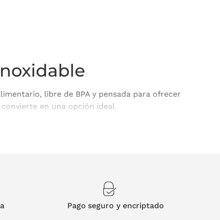
cio
ual
99 €.
inoxidable
limentario, libre de BPA y pensada para ofrecer
 convierte en una opción ideal
enunciar al rendimiento.
imiento
 en el bolso o mochila.
dad sin sacrificar diseño.
ía
Pago seguro y encriptado
cias a su aislamiento de doble pared, evitando