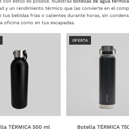
e con estilo es posible. Nuestras
botellas de agua térmica
dad y un rendimiento térmico que las convierte en el compa
 tus bebidas frías o calientes durante horas, sin conden
la oficina como en tus escapadas.
OFERTA
Este
o
producto
tiene
s
lla TÉRMICA 500 ml
múltiples
Botella TÉRMICA 75