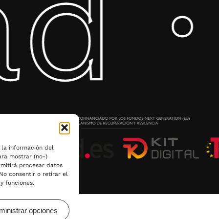
d ·
 la información del
ara mostrar (no-)
rmitirá procesar datos
o consentir o retirar el
y funciones.
ministrar opciones