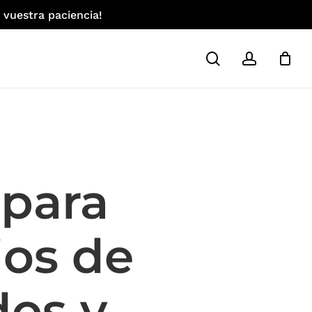
 vuestra paciencia!
search
account
 para
ios de
dos y