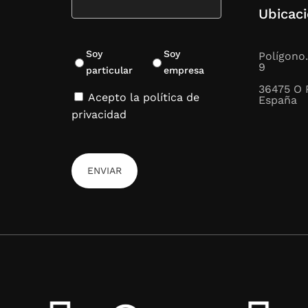
Ubicac
Soy
Soy
Polígono.
9
particular
empresa
36475 O 
Acepto la política de
España
privacidad