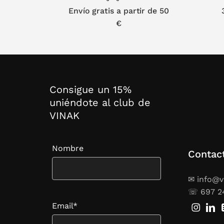
Envío gratis a partir de 50
Por 
€
o de
Aunque e
ventaja c
Consigue un 15%
microond
uniéndote al club de
VINAK
Si buscas
almacenam
Nombre
Contac
¿Qué ve
✉ info@v
¿Son co
☏ 697 2
¿Cómo s
Email*