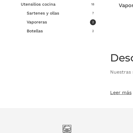
Utensilios cocina
Vapo
18
Sartenes y ollas
7
Vaporeras
2
Botellas
2
Desc
Nuestras 
Vapor
Leer más
mante
Estuc
los sa
Cesta
acero 