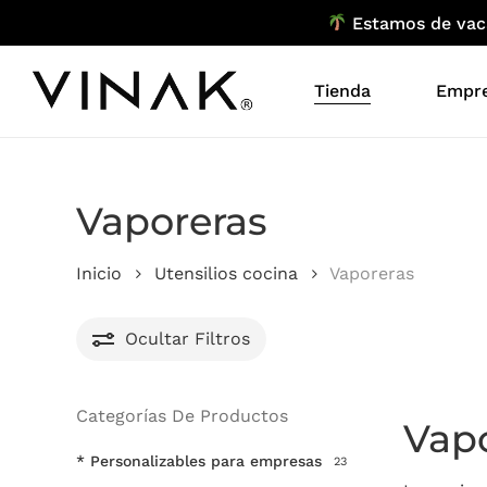
Skip
Estamos de vacac
to
main
Tienda
Empr
content
Vaporeras
Inicio
Utensilios cocina
Vaporeras
Ocultar
Filtros
Categorías De Productos
Vapo
* Personalizables para empresas
23