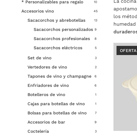
La cocina
* Personalizables para regalo
10
apostamo
Accesorios vino
45
los métod
Sacacorchos y abrebotellas
13
humedad y
Sacacorchos personalizados
9
duraderos
Sacacorchos profesionales
8
Sacacorchos eléctricos
5
OFERTA
Set de vino
3
Vertedores de vino
2
Tapones de vino y champagne
6
Enfriadores de vino
6
Botelleros de vino
1
Cajas para botellas de vino
1
Bolsas para botellas de vino
7
Accesorios de bar
9
Coctelería
3