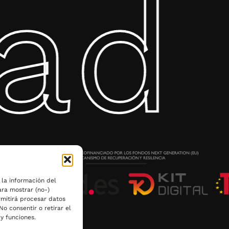
ad 
 la información del
ara mostrar (no-)
rmitirá procesar datos
o consentir o retirar el
y funciones.