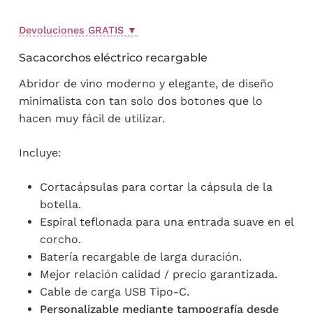
precio
precio
base a
valoraciones
original
actual
de
Devoluciones GRATIS
▼
clientes
era:
es:
24,50 €.
17,99 €.
Sacacorchos eléctrico recargable
Abridor de vino moderno y elegante, de diseño
minimalista con tan solo dos botones que lo
hacen muy fácil de utilizar.
Incluye:
Cortacápsulas para cortar la cápsula de la
botella.
Espiral teflonada para una entrada suave en el
corcho.
Batería recargable de larga duración.
Mejor relación calidad / precio garantizada.
Cable de carga USB Tipo-C.
Personalizable mediante tampografía desde