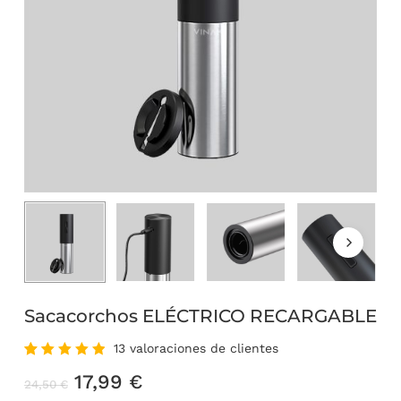
Sacacorchos ELÉCTRICO RECARGABLE
13
valoraciones de clientes
Valorado
13
El
El
17,99
€
con
5.00
24,50
€
de 5 en