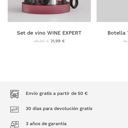
Set de vino WINE EXPERT
Botella
El
El
28,90
€
21,99
€
14
precio
precio
original
actual
era:
es:
28,90 €.
21,99 €.
Envío gratis a partir de 50 €
30 días para devolución gratis
3 años de garantía