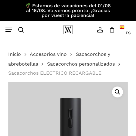
Skip
Estamos de vacaciones del 01/08
al 16/08. Volvemos pronto. ¡Gracias
to
por vuestra paciencia!
main
Menu
content
ES
search
account
Inicio
Accesorios vino
Sacacorchos y
abrebotellas
Sacacorchos personalizados
Sacacorchos ELÉCTRICO RECARGABLE