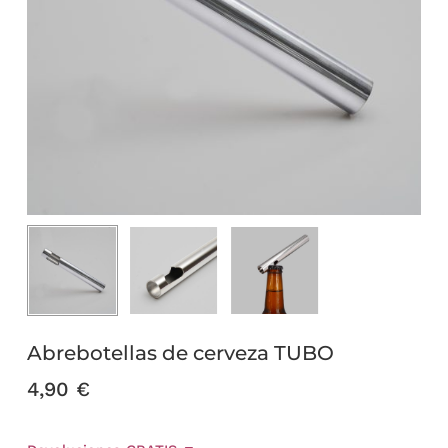
Abrebotellas de cerveza TUBO
4,90
€