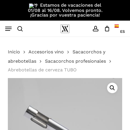
Skip
Estamos de vacaciones del
01/08 al 16/08. Volvemos pronto.
to
¡Gracias por vuestra paciencia!
main
Menu
content
ES
search
account
Inicio
Accesorios vino
Sacacorchos y
abrebotellas
Sacacorchos profesionales
Abrebotellas de cerveza TUBO