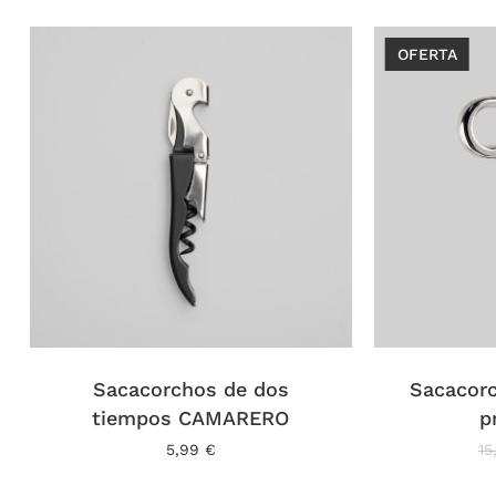
OFERTA
Sacacorchos de dos
Sacacor
tiempos CAMARERO
p
5,99
€
15