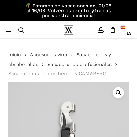
Skip
Estamos de vacaciones del 01/08
al 16/08. Volvemos pronto. ¡Gracias
to
por vuestra paciencia!
main
Menu
content
ES
search
account
Inicio
Accesorios vino
Sacacorchos y
abrebotellas
Sacacorchos profesionales
Sacacorchos de dos tiempos CAMARERO