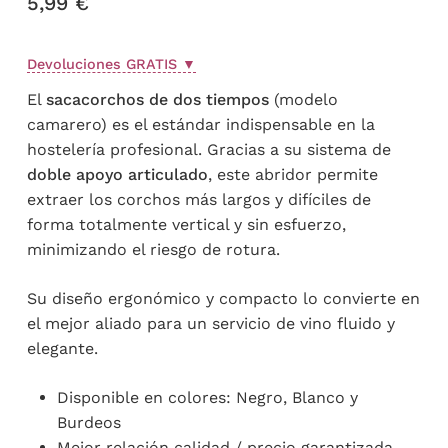
5,99
€
con
4.77
de
5 en
base a
valoraciones
Devoluciones GRATIS
▼
de
clientes
El
sacacorchos de dos tiempos
(modelo
camarero) es el estándar indispensable en la
hostelería profesional. Gracias a su sistema de
doble apoyo articulado
, este abridor permite
extraer los corchos más largos y difíciles de
forma totalmente vertical y sin esfuerzo,
minimizando el riesgo de rotura.
Su diseño ergonómico y compacto lo convierte en
el mejor aliado para un servicio de vino fluido y
elegante.
Disponible en colores: Negro, Blanco y
Burdeos
Mejor relación calidad / precio garantizada.