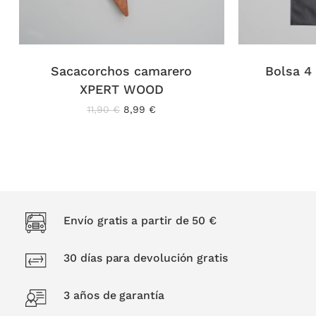
Sacacorchos camarero
Bolsa 4 
XPERT WOOD
El
El
11,90
€
8,99
€
precio
precio
original
actual
era:
es:
11,90 €.
8,99 €.
Envío gratis a partir de 50 €
30 días para devolución gratis
3 años de garantía