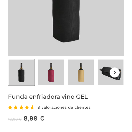
Funda enfriadora vino GEL
8
valoraciones de clientes
Valorado
8
El
El
8,99
€
con
12,90
€
4.75
de
precio
precio
5 en
base a