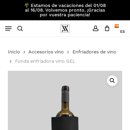
Skip
Estamos de vacaciones del 01/08
al 16/08. Volvemos pronto. ¡Gracias
to
por vuestra paciencia!
main
Menu
content
ES
search
account
Inicio
Accesorios vino
Enfriadores de vino
Funda enfriadora vino GEL