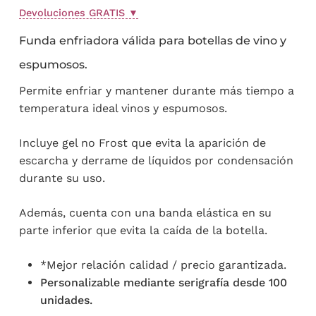
original
actual
valoraciones
Devoluciones GRATIS
▼
de
era:
es:
clientes
12,90 €.
8,99 €.
Funda enfriadora válida para botellas de vino y
espumosos.
Permite enfriar y mantener durante más tiempo a
temperatura ideal vinos y espumosos.
Incluye gel no Frost que evita la aparición de
escarcha y derrame de líquidos por condensación
durante su uso.
Además, cuenta con una banda elástica en su
parte inferior que evita la caída de la botella.
*Mejor relación calidad / precio garantizada.
Personalizable mediante serigrafía desde 100
unidades.