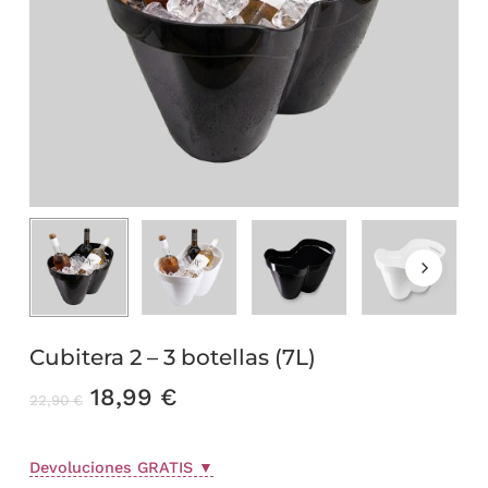
Cubitera 2 – 3 botellas (7L)
El
El
18,99
€
22,90
€
precio
precio
original
actual
Devoluciones GRATIS
▼
era:
es: