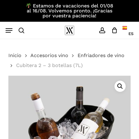
Skip
Estamos de vacaciones del 01/08
al 16/08. Volvemos pronto. ¡Gracias
to
por vuestra paciencia!
main
Menu
content
ES
search
account
Inicio
Accesorios vino
Enfriadores de vino
Cubitera 2 – 3 botellas (7L)