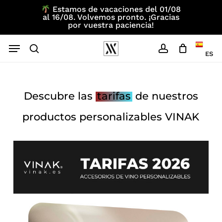
Skip
Estamos de vacaciones del 01/08
al 16/08. Volvemos pronto. ¡Gracias
to
por vuestra paciencia!
main
Menu
content
ES
search
account
Descubre las
tarifas
de nuestros
productos personalizables VINAK