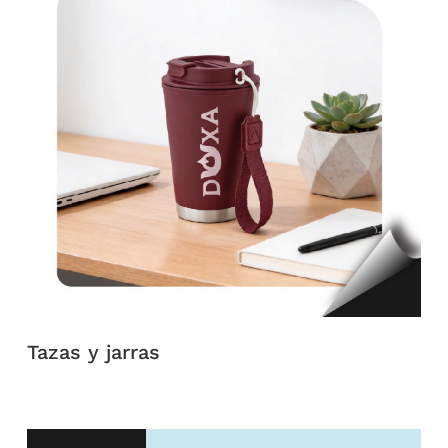
Clos
this
modu
Tazas y jarras
AÑADE TU EMAIL Y