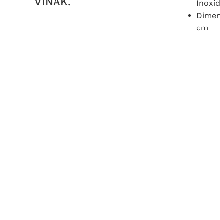
VINAK.
Inoxi
Dimens
cm