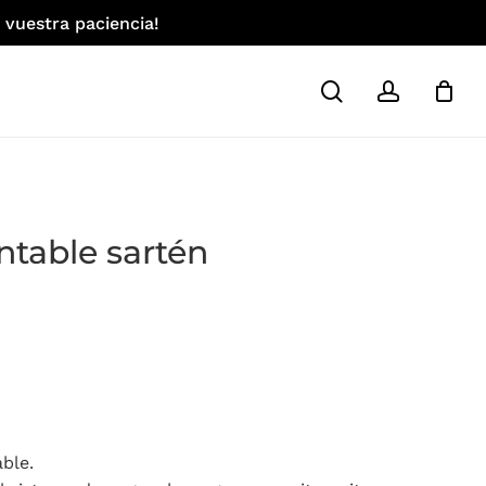
 vuestra paciencia!
search
account
table sartén
ble.