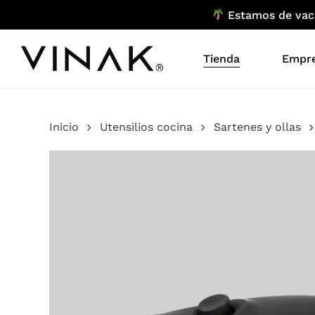
Skip
Estamos de vacac
to
main
Tienda
Empr
content
Inicio
Utensilios cocina
Sartenes y ollas