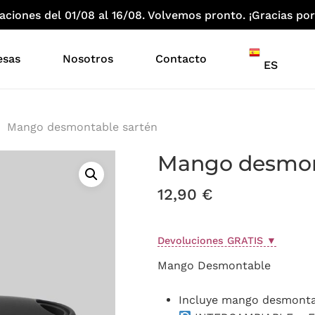
iones del 01/08 al 16/08. Volvemos pronto. ¡Gracias por
esas
Nosotros
Contacto
ES
Mango desmontable sartén
Mango desmon
12,90
€
Devoluciones GRATIS
▼
Mango Desmontable
Incluye mango desmonta