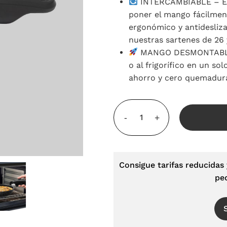
INTERCAMBIABLE – El
poner el mango fácilment
ergonómico y antidesliz
nuestras sartenes de 26
MANGO DESMONTABLE C
o al frigorífico en un s
ahorro y cero quemadura
Consigue tarifas reducidas 
pe