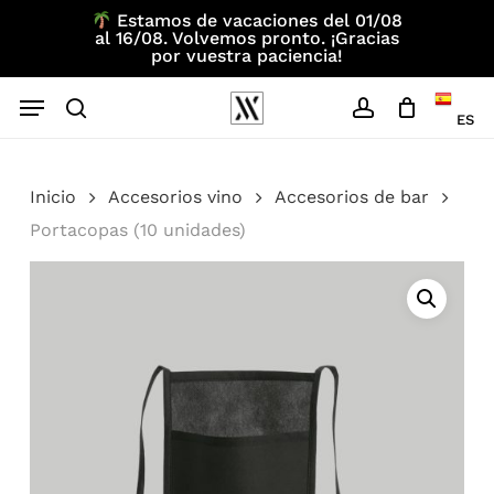
Skip
Estamos de vacaciones del 01/08
al 16/08. Volvemos pronto. ¡Gracias
to
por vuestra paciencia!
main
Menu
content
ES
search
account
Inicio
Accesorios vino
Accesorios de bar
Portacopas (10 unidades)